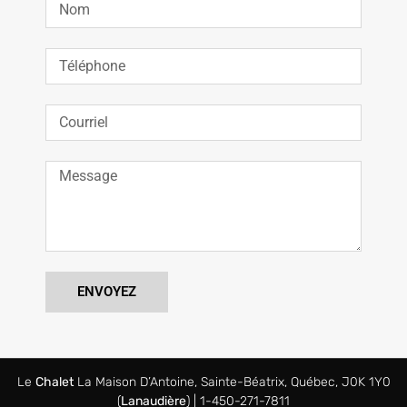
ENVOYEZ
Le
Chalet
La Maison D’Antoine, Sainte-Béatrix, Québec, J0K 1Y0
(
Lanaudière
) | 1-450-271-7811